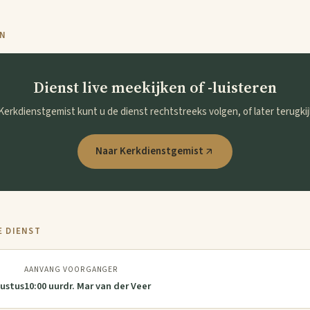
EN
Dienst live meekijken of -luisteren
 Kerkdienstgemist kunt u de dienst rechtstreeks volgen, of later terugkij
Naar Kerkdienstgemist
 DIENST
AANVANG
VOORGANGER
ustus
10:00 uur
dr. Mar van der Veer